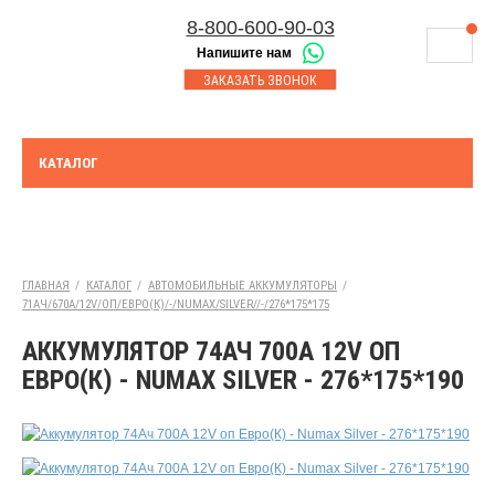
8-800-600-90-03
Напишите нам
8-843-230-17-45
МАГАЗИНЫ
ЗАКАЗАТЬ ЗВОНОК
Корзина
Казань
СЕРВИСНЫЙ ЦЕНТР
8-8552-92-00-75
Набережные Челны
ДОСТАВКА
8-917-227-43-39
КАТАЛОГ
Азнакаево
ОПЛАТА
Выберите город:
УТИЛИЗАЦИЯ АКБ
Бугульма
ТЯГОВЫЕ И СТАЦИОНАРНЫЕ АКБ
ГЛАВНАЯ
/
КАТАЛОГ
/
АВТОМОБИЛЬНЫЕ АККУМУЛЯТОРЫ
/
71АЧ/670А/12V/ОП/ЕВРО(К)/-/NUMAX/SILVER//-/276*175*175
ЮРИДИЧЕСКИМ ЛИЦАМ
АККУМУЛЯТОР 74АЧ 700А 12V ОП
КОНТАКТЫ
ЕВРО(К) - NUMAX SILVER - 276*175*190
АКЦИИ