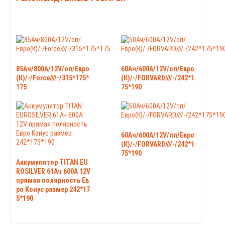
85Ач/800А/12V/оп/Евро
60Ач/600А/12V/оп/Евро
(К)/-/Force////-/315*175*
(К)/-/FORVARD////-/242*1
175
75*190
60Ач/600А/12V/пп/Евро
(К)/-/FORVARD////-/242*1
75*190
Аккумулятор TITAN EU
ROSILVER 61Ач 600А 12V
прямая полярность Ев
ро Конус размер 242*17
5*190