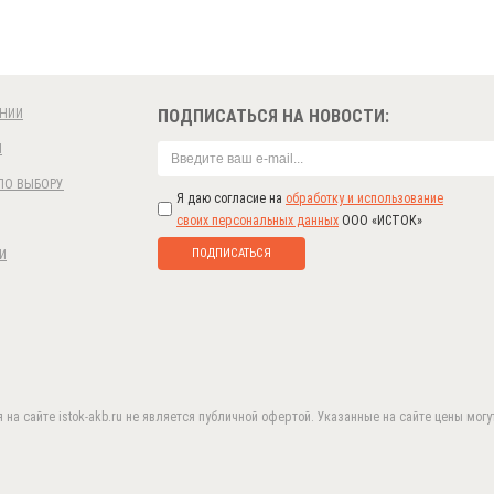
НИИ
ПОДПИСАТЬСЯ НА НОВОСТИ:
И
ПО ВЫБОРУ
Я даю согласие на
обработку и использование
своих персональных данных
ООО «ИСТОК»
ПОДПИСАТЬСЯ
И
а сайте istok-akb.ru не является публичной офертой. Указанные на сайте цены могут
в целях предоставления вам лучшего пользовательского оп
соглашаетесь с использованием нами
cookie-файлов
.