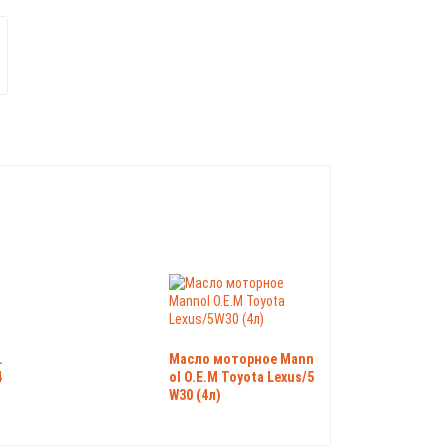
.
Масло моторное Mann
4
ol O.E.M Toyota Lexus/5
W30 (4л)