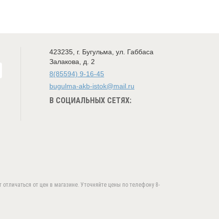
423235
,
г. Бугульма
,
ул. Габбаса
Залакова, д. 2
8(85594) 9-16-45
bugulma-akb-istok@mail.ru
В СОЦИАЛЬНЫХ СЕТЯХ:
 отличаться от цен в магазине. Уточняйте цены по телефону 8-
ыта.
ПРИНЯТЬ