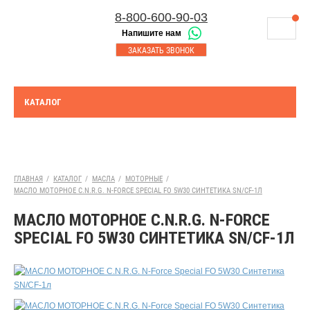
8-800-600-90-03
Напишите нам
8-843-230-17-45
МАГАЗИНЫ
ЗАКАЗАТЬ ЗВОНОК
Корзина
Казань
СЕРВИСНЫЙ ЦЕНТР
8-8552-92-00-75
Набережные Челны
ДОСТАВКА
8-917-227-43-39
КАТАЛОГ
Азнакаево
ОПЛАТА
Выберите город:
УТИЛИЗАЦИЯ АКБ
Бугульма
ТЯГОВЫЕ И СТАЦИОНАРНЫЕ АКБ
ГЛАВНАЯ
/
КАТАЛОГ
/
МАСЛА
/
МОТОРНЫЕ
/
МАСЛО МОТОРНОЕ C.N.R.G. N-FORCE SPECIAL FO 5W30 СИНТЕТИКА SN/CF-1Л
ЮРИДИЧЕСКИМ ЛИЦАМ
МАСЛО МОТОРНОЕ C.N.R.G. N-FORCE
КОНТАКТЫ
SPECIAL FO 5W30 СИНТЕТИКА SN/CF-1Л
АКЦИИ