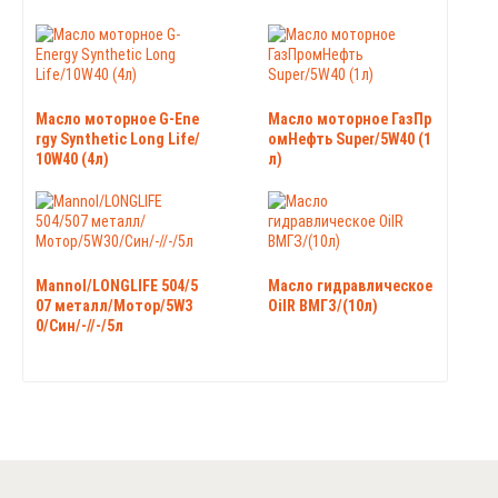
Масло моторное G-Ene
Масло моторное ГазПр
rgy Synthetic Long Life/
омНефть Super/5W40 (1
10W40 (4л)
л)
Mannol/LONGLIFE 504/5
Масло гидравлическое
07 металл/Мотор/5W3
OilR ВМГЗ/(10л)
0/Син/-//-/5л