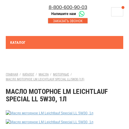
8-800-600-90-03
Напишите нам
8-843-230-17-45
МАГАЗИНЫ
ЗАКАЗАТЬ ЗВОНОК
Корзина
Казань
СЕРВИСНЫЙ ЦЕНТР
8-8552-92-00-75
Набережные Челны
ДОСТАВКА
8-917-227-43-39
КАТАЛОГ
Азнакаево
ОПЛАТА
Выберите город:
УТИЛИЗАЦИЯ АКБ
Бугульма
ТЯГОВЫЕ И СТАЦИОНАРНЫЕ АКБ
ГЛАВНАЯ
/
КАТАЛОГ
/
МАСЛА
/
МОТОРНЫЕ
/
МАСЛО МОТОРНОЕ LM LEICHTLAUF SPECIAL LL/5W30 (1Л)
ЮРИДИЧЕСКИМ ЛИЦАМ
МАСЛО МОТОРНОЕ LM LEICHTLAUF
КОНТАКТЫ
SPECIAL LL 5W30, 1Л
АКЦИИ