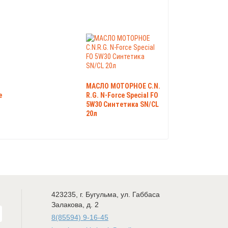
МАСЛО МОТОРНОЕ C.N.
e
R.G. N-Force Special FO
5W30 Синтетика SN/CL
20л
423235
,
г. Бугульма
,
ул. Габбаса
Залакова, д. 2
8(85594) 9-16-45