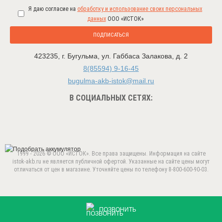
Я даю согласие на
обработку и использование своих персональных
данных
ООО «ИСТОК»
ПОДПИСАТЬСЯ
423235
,
г. Бугульма
,
ул. Габбаса Залакова, д. 2
8(85594) 9-16-45
bugulma-akb-istok@mail.ru
В СОЦИАЛЬНЫХ СЕТЯХ:
1999 - 2026 © ООО «ИСТОК». Все права защищены. Информация на сайте
istok-akb.ru не является публичной офертой. Указанные на сайте цены могут
отличаться от цен в магазине. Уточняйте цены по телефону 8-800-600-90-03.
Данный веб-сайт использует cookie-файлы в целях
предоставления вам лучшего пользовательского опыта.
ПРИНЯТЬ
Продолжая использовать данный сайт, вы соглашаетесь с
ПОЗВОНИТЬ
использованием нами
cookie-файлов
.