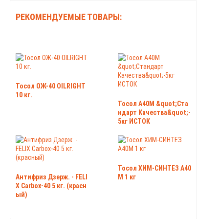
РЕКОМЕНДУЕМЫЕ ТОВАРЫ:
Тосол ОЖ-40 OILRIGHT
10 кг.
Тосол А40М &quot;Ста
ндарт Качества&quot;-
5кг ИСТОК
Тосол ХИМ-СИНТЕЗ А40
Антифриз Дзерж. - FELI
М 1 кг
X Carbox-40 5 кг. (красн
ый)