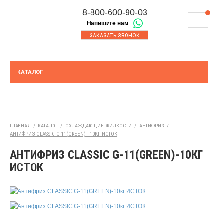
8-800-600-90-03
Напишите нам
8-843-230-17-45
МАГАЗИНЫ
ЗАКАЗАТЬ ЗВОНОК
Корзина
Казань
СЕРВИСНЫЙ ЦЕНТР
8-8552-92-00-75
Набережные Челны
ДОСТАВКА
8-917-227-43-39
КАТАЛОГ
Азнакаево
ОПЛАТА
Выберите город:
УТИЛИЗАЦИЯ АКБ
Бугульма
ТЯГОВЫЕ И СТАЦИОНАРНЫЕ АКБ
ГЛАВНАЯ
/
КАТАЛОГ
/
ОХЛАЖДАЮЩИЕ ЖИДКОСТИ
/
АНТИФРИЗ
/
АНТИФРИЗ CLASSIC G-11(GREEN) - 10КГ ИСТОК
ЮРИДИЧЕСКИМ ЛИЦАМ
АНТИФРИЗ CLASSIC G-11(GREEN)-10КГ
КОНТАКТЫ
ИСТОК
АКЦИИ