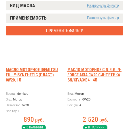
ВИД МАСЛА
Развернуть фильтр
ПРИМЕНЯЕМОСТЬ
Развернуть фильтр
ПРИМЕНИТЬ ФИЛЬТР
МАСЛО МОТОРНОЕ IDEMITSU
МАСЛО МОТОРНОЕ C.N.R.G. N-
FULLY-SYNTHETIC (ПЛАСТ)
FORCE АSIA 0W20 СИНТЕТИКА
0W20, 1Л
SN/CF/A3/B4 - 4Л
Бренд:
Idemitsu
Вид:
Мотор
Вид:
Мотор
Вязкость:
0W20
Вязкость:
0W20
Вес (л):
4
Вес (л):
1
890
2 520
руб.
руб.
В НАЛИЧИИ
В НАЛИЧИИ