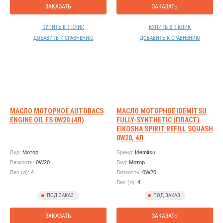
ЗАКАЗАТЬ
ЗАКАЗАТЬ
КУПИТЬ В 1 КЛИК
КУПИТЬ В 1 КЛИК
ДОБАВИТЬ К СРАВНЕНИЮ
ДОБАВИТЬ К СРАВНЕНИЮ
МАСЛО МОТОРНОЕ AUTOBACS
МАСЛО МОТОРНОЕ IDEMITSU
ENGINE OIL FS 0W20 (4Л)
FULLY-SYNTHETIC (ПЛАСТ)
EIKOSHA SPIRIT REFILL SQUASH
0W20, 4Л
Вид:
Мотор
Бренд:
Idemitsu
Вязкость:
0W20
Вид:
Мотор
Вес (л):
4
Вязкость:
0W20
Вес (л):
4
ПОД ЗАКАЗ
ПОД ЗАКАЗ
ЗАКАЗАТЬ
ЗАКАЗАТЬ