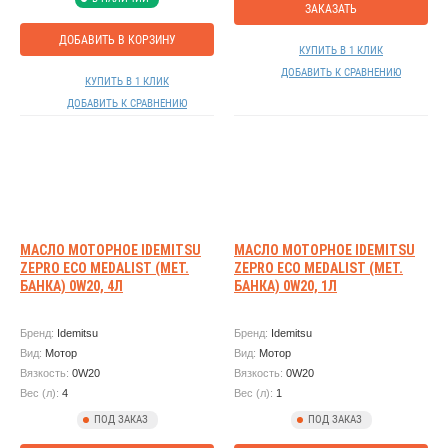
ЗАКАЗАТЬ
ДОБАВИТЬ В КОРЗИНУ
КУПИТЬ В 1 КЛИК
ДОБАВИТЬ К СРАВНЕНИЮ
КУПИТЬ В 1 КЛИК
ДОБАВИТЬ К СРАВНЕНИЮ
МАСЛО МОТОРНОЕ IDEMITSU
МАСЛО МОТОРНОЕ IDEMITSU
ZEPRO ECO MEDALIST (МЕТ.
ZEPRO ECO MEDALIST (МЕТ.
БАНКА) 0W20, 4Л
БАНКА) 0W20, 1Л
Бренд:
Idemitsu
Бренд:
Idemitsu
Вид:
Мотор
Вид:
Мотор
Вязкость:
0W20
Вязкость:
0W20
Вес (л):
4
Вес (л):
1
ПОД ЗАКАЗ
ПОД ЗАКАЗ