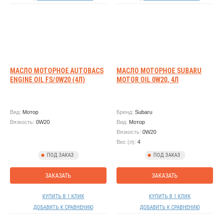
МАСЛО МОТОРНОЕ AUTOBACS
МАСЛО МОТОРНОЕ SUBARU
ENGINE OIL FS/0W20 (4Л)
MOTOR OIL 0W20, 4Л
Вид:
Мотор
Бренд:
Subaru
Вязкость:
0W20
Вид:
Мотор
Вязкость:
0W20
Вес (л):
4
ПОД ЗАКАЗ
ПОД ЗАКАЗ
ЗАКАЗАТЬ
ЗАКАЗАТЬ
КУПИТЬ В 1 КЛИК
КУПИТЬ В 1 КЛИК
ДОБАВИТЬ К СРАВНЕНИЮ
ДОБАВИТЬ К СРАВНЕНИЮ