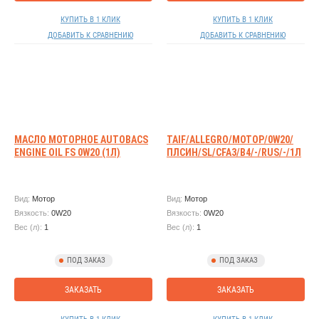
КУПИТЬ В 1 КЛИК
КУПИТЬ В 1 КЛИК
ДОБАВИТЬ К СРАВНЕНИЮ
ДОБАВИТЬ К СРАВНЕНИЮ
МАСЛО МОТОРНОЕ AUTOBACS
TAIF/ALLEGRO/МОТОР/0W20/
ENGINE OIL FS 0W20 (1Л)
ПЛСИН/SL/CFA3/B4/-/RUS/-/1Л
Вид:
Мотор
Вид:
Мотор
Вязкость:
0W20
Вязкость:
0W20
Вес (л):
1
Вес (л):
1
ПОД ЗАКАЗ
ПОД ЗАКАЗ
ЗАКАЗАТЬ
ЗАКАЗАТЬ