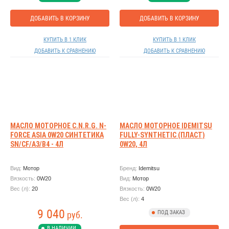
ДОБАВИТЬ В КОРЗИНУ
ДОБАВИТЬ В КОРЗИНУ
КУПИТЬ В 1 КЛИК
КУПИТЬ В 1 КЛИК
ДОБАВИТЬ К СРАВНЕНИЮ
ДОБАВИТЬ К СРАВНЕНИЮ
МАСЛО МОТОРНОЕ C.N.R.G. N-
МАСЛО МОТОРНОЕ IDEMITSU
FORCE АSIA 0W20 СИНТЕТИКА
FULLY-SYNTHETIC (ПЛАСТ)
SN/CF/A3/B4 - 4Л
0W20, 4Л
Вид:
Мотор
Бренд:
Idemitsu
Вязкость:
0W20
Вид:
Мотор
Вес (л):
20
Вязкость:
0W20
Вес (л):
4
9 040
ПОД ЗАКАЗ
руб.
В НАЛИЧИИ