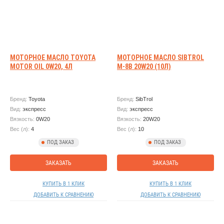
МОТОРНОЕ МАСЛО TOYOTA
МОТОРНОЕ МАСЛО SIBTROL
MOTOR OIL 0W20, 4Л
М-8B 20W20 (10Л)
Бренд:
Toyota
Бренд:
SibTrol
Вид:
экспресс
Вид:
экспресс
Вязкость:
0W20
Вязкость:
20W20
Вес (л):
4
Вес (л):
10
ПОД ЗАКАЗ
ПОД ЗАКАЗ
ЗАКАЗАТЬ
ЗАКАЗАТЬ
КУПИТЬ В 1 КЛИК
КУПИТЬ В 1 КЛИК
ДОБАВИТЬ К СРАВНЕНИЮ
ДОБАВИТЬ К СРАВНЕНИЮ