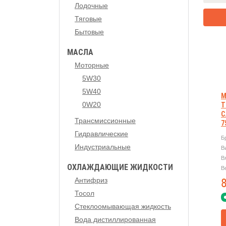
Лодочные
Тяговые
Бытовые
МАСЛА
Моторные
5W30
5W40
М
0W20
Т
C
Трансмиссионные
7
Гидравлические
Б
Индустриальные
В
В
ОХЛАЖДАЮЩИЕ ЖИДКОСТИ
В
Антифриз
Тосол
Стеклоомывающая жидкость
Вода дистиллированная