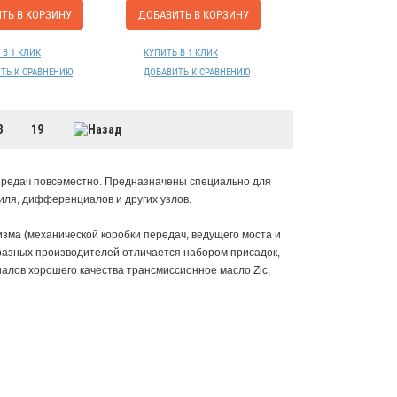
ТЬ В КОРЗИНУ
ДОБАВИТЬ В КОРЗИНУ
 В 1 КЛИК
КУПИТЬ В 1 КЛИК
ТЬ К СРАВНЕНИЮ
ДОБАВИТЬ К СРАВНЕНИЮ
8
19
ередач повсеместно. Предназначены специально для
ля, дифференциалов и других узлов.
зма (механической коробки передач, ведущего моста и
 разных производителей отличается набором присадок,
алов хорошего качества трансмиссионное масло Zic,