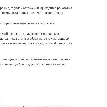
орожью, то узлам автомобиля приходится работать в
го присутствуют присадки, смягчающие трение
то обратите внимание на синтетическое
оробкой передач детали испытывают большие
едства нуждаются в особых смазочных материалах.
ониженным индексом вязкости, так как более густые
том покупать трансмиссионное масло, класс и цена
механизмов, а более дорогое – не имеет смысла.
л