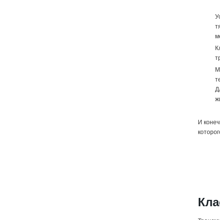
У
т
м
К
т
М
т
Д
ж
И конеч
которог
Кла