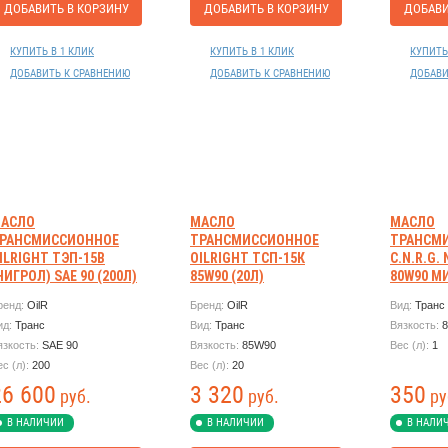
ДОБАВИТЬ В КОРЗИНУ
ДОБАВИТЬ В КОРЗИНУ
ДОБАВИ
КУПИТЬ В 1 КЛИК
КУПИТЬ В 1 КЛИК
КУПИТЬ
ДОБАВИТЬ К СРАВНЕНИЮ
ДОБАВИТЬ К СРАВНЕНИЮ
ДОБАВИ
АСЛО
МАСЛО
МАСЛО
РАНСМИССИОННОЕ
ТРАНСМИССИОННОЕ
ТРАНСМ
ILRIGHT ТЭП-15В
OILRIGHT ТСП-15К
C.N.R.G.
НИГРОЛ) SAE 90 (200Л)
85W90 (20Л)
80W90 М
ренд:
OilR
Бренд:
OilR
Вид:
Транс
ид:
Транс
Вид:
Транс
Вязкость:
язкость:
SAE 90
Вязкость:
85W90
Вес (л):
1
ес (л):
200
Вес (л):
20
26 600
3 320
350
руб.
руб.
ру
В НАЛИЧИИ
В НАЛИЧИИ
В НАЛИ