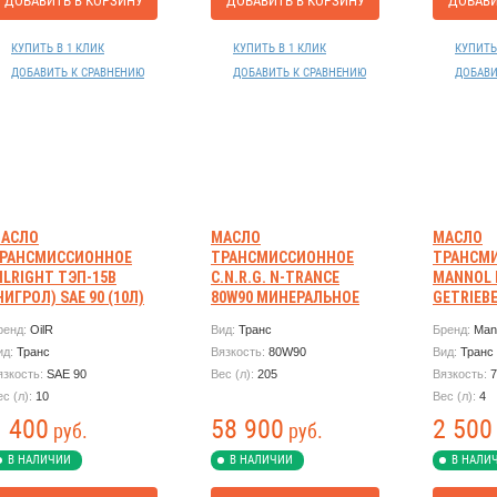
ДОБАВИТЬ В КОРЗИНУ
ДОБАВИТЬ В КОРЗИНУ
ДОБАВИ
КУПИТЬ В 1 КЛИК
КУПИТЬ В 1 КЛИК
КУПИТЬ
ДОБАВИТЬ К СРАВНЕНИЮ
ДОБАВИТЬ К СРАВНЕНИЮ
ДОБАВИ
АСЛО
МАСЛО
МАСЛО
РАНСМИССИОННОЕ
ТРАНСМИССИОННОЕ
ТРАНСМ
ILRIGHT ТЭП-15В
C.N.R.G. N-TRANCE
MANNOL 
НИГРОЛ) SAE 90 (10Л)
80W90 МИНЕРАЛЬНОЕ
GETRIEBE
GL-5 RUS 205Л
ренд:
OilR
Вид:
Транс
Бренд:
Man
ид:
Транс
Вязкость:
80W90
Вид:
Транс
язкость:
SAE 90
Вес (л):
205
Вязкость:
ес (л):
10
Вес (л):
4
1 400
58 900
2 500
руб.
руб.
В НАЛИЧИИ
В НАЛИЧИИ
В НАЛИ