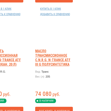
 В 1 КЛИК
КУПИТЬ В 1 КЛИК
ТЬ К СРАВНЕНИЮ
ДОБАВИТЬ К СРАВНЕНИЮ
ТЬ
МАСЛО
ИССИОННАЯ
ТРАНСМИССИОННОЕ
 N-TRANCE ATF
C.N.R.G. N-TRANCE ATF
 (КАН. 20 Л)
III G ПОЛУСИНТЕТИКА
DEXRON III RUS 205Л
.R.G.
Вид:
Транс
Вес (л):
205
0
74 080
руб.
руб.
ЧИИ
В НАЛИЧИИ