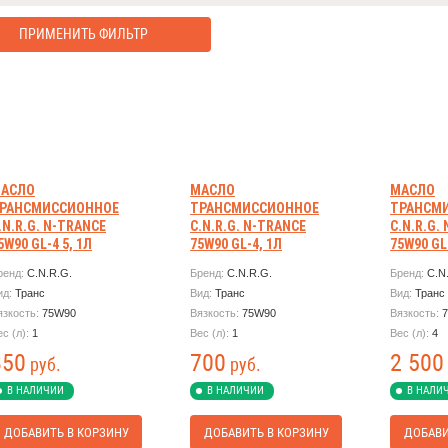
ПРИМЕНИТЬ ФИЛЬТР
АСЛО
МАСЛО
МАСЛО
РАНСМИССИОННОЕ
ТРАНСМИССИОННОЕ
ТРАНСМ
.N.R.G. N-TRANCE
C.N.R.G. N-TRANCE
C.N.R.G.
5W90 GL-4 5, 1Л
75W90 GL-4, 1Л
75W90 GL
ренд:
C.N.R.G.
Бренд:
C.N.R.G.
Бренд:
C.N
ид:
Транс
Вид:
Транс
Вид:
Транс
язкость:
75W90
Вязкость:
75W90
Вязкость:
ес (л):
1
Вес (л):
1
Вес (л):
4
850
700
2 500
руб.
руб.
В НАЛИЧИИ
В НАЛИЧИИ
В НАЛИ
ДОБАВИТЬ В КОРЗИНУ
ДОБАВИТЬ В КОРЗИНУ
ДОБАВИ