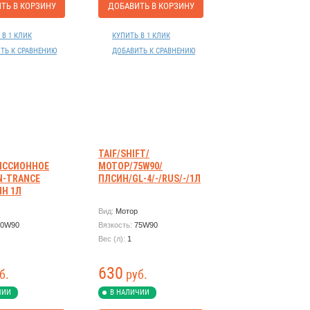
ТЬ В КОРЗИНУ
ДОБАВИТЬ В КОРЗИНУ
 В 1 КЛИК
КУПИТЬ В 1 КЛИК
ТЬ К СРАВНЕНИЮ
ДОБАВИТЬ К СРАВНЕНИЮ
TAIF/SHIFT/
ИССИОННОЕ
МОТОР/75W90/
 N-TRANCE
ПЛСИН/GL-4/-/RUS/-/1Л
ИН 1Л
Вид:
Мотор
80W90
Вязкость:
75W90
Вес (л):
1
630
б.
руб.
ЧИИ
В НАЛИЧИИ