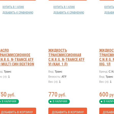
КУПИТЬ В 1 КЛИК
КУПИТЬ В 1 КЛИК
КУПИТЬ
ДОБАВИТЬ К СРАВНЕНИЮ
ДОБАВИТЬ К СРАВНЕНИЮ
ДОБАВИ
АСЛО
ЖИДКОСТЬ
ЖИДКОС
РАНСМИССИОННОЕ
ТРАНСМИССИОННАЯ
ТРАНСМ
.N.R.G. N-TRANCE ATF
C.N.R.G. N-TRANCE ATF
C.N.R.G.
II MULTI СИН DEXTRON
VI (КАН. 1 Л)
IIIG, 1Л
II 1Л
ид:
Транс
Вид:
Транс
Бренд:
C.N
ес (л):
1
Вязкость:
ATF
Вид:
Транс
Вес (л):
1
Вес (л):
1
750
770
600
руб.
руб.
ру
В НАЛИЧИИ
В НАЛИЧИИ
В НАЛИ
ДОБАВИТЬ В КОРЗИНУ
ДОБАВИТЬ В КОРЗИНУ
ДОБАВИ