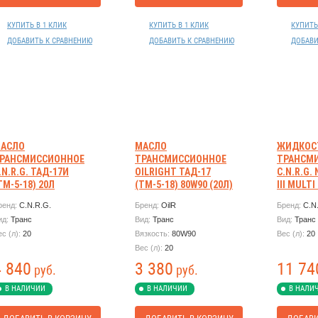
КУПИТЬ В 1 КЛИК
КУПИТЬ В 1 КЛИК
КУПИТЬ
ДОБАВИТЬ К СРАВНЕНИЮ
ДОБАВИТЬ К СРАВНЕНИЮ
ДОБАВИ
АСЛО
МАСЛО
ЖИДКОС
РАНСМИССИОННОЕ
ТРАНСМИССИОННОЕ
ТРАНСМ
.N.R.G. ТАД-17И
OILRIGHT ТАД-17
C.N.R.G.
ТМ-5-18) 20Л
(ТМ-5-18) 80W90 (20Л)
III MULTI
ренд:
C.N.R.G.
Бренд:
OilR
Бренд:
C.N
ид:
Транс
Вид:
Транс
Вид:
Транс
ес (л):
20
Вязкость:
80W90
Вес (л):
20
Вес (л):
20
4 840
3 380
11 74
руб.
руб.
В НАЛИЧИИ
В НАЛИЧИИ
В НАЛИ