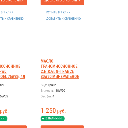
ТЬ В КОРЗИНУ
ДОБАВИТЬ В КОРЗИНУ
 В 1 КЛИК
КУПИТЬ В 1 КЛИК
ТЬ К СРАВНЕНИЮ
ДОБАВИТЬ К СРАВНЕНИЮ
МАСЛО
ИССИОННОЕ
ТРАНСМИССИОННОЕ
FWD
C.N.R.G. N-TRANCE
OEL 75W85, 4Л
80W90 МИНЕРАЛЬНОЕ
4Л
nol
Вид:
Транс
Вязкость:
80W90
75W85
Вес (л):
4
1 250
руб.
руб.
ЧИИ
В НАЛИЧИИ