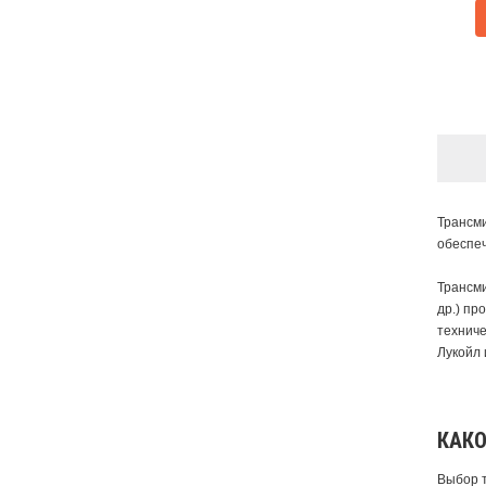
Трансми
обеспеч
Трансми
др.) пр
техниче
Лукойл 
КАКО
Выбор 