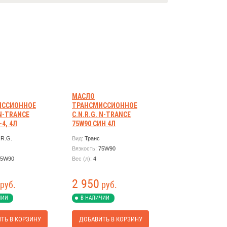
МАСЛО
ИССИОННОЕ
ТРАНСМИССИОННОЕ
 N-TRANCE
C.N.R.G. N-TRANCE
-4, 4Л
75W90 СИН 4Л
.R.G.
Вид:
Транс
Вязкость:
75W90
75W90
Вес (л):
4
2 950
руб.
руб.
ЧИИ
В НАЛИЧИИ
ТЬ В КОРЗИНУ
ДОБАВИТЬ В КОРЗИНУ