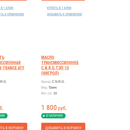
 В 1 КЛИК
КУПИТЬ В 1 КЛИК
ТЬ К СРАВНЕНИЮ
ДОБАВИТЬ К СРАВНЕНИЮ
ТЬ
МАСЛО
ИССИОННАЯ
ТРАНСМИССИОННОЕ
 N-TRANCE ATF
C.N.R.G.ТЭП-15
(НИГРОЛ)
МИНЕРАЛЬНОЕ 10Л
.R.G.
Бренд:
C.N.R.G.
Вид:
Транс
Вес (л):
10
1 800
б.
руб.
ЧИИ
В НАЛИЧИИ
ТЬ В КОРЗИНУ
ДОБАВИТЬ В КОРЗИНУ