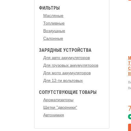
ФИЛЬТРЫ
Масляные
Топливные
Воздушные
Салонные
ЗАРЯДНЫЕ УСТРОЙСТВА
Для авто аккумуляторов
М
Т
Для грузовых аккумуляторов
C
Для мото аккумуляторов
I
I
Для 12-ти вольтовых
В
В
СОПУТСТВУЮЩИЕ ТОВАРЫ
Ароматизаторы
Щетки "дворники"
Автохимия