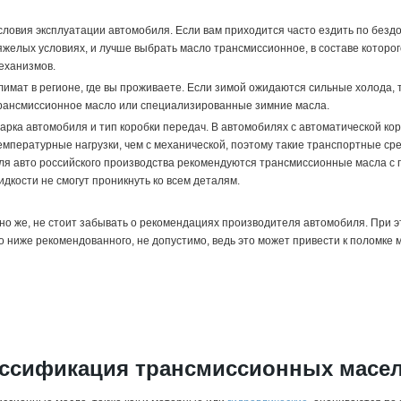
словия эксплуатации автомобиля. Если вам приходится часто ездить по безд
яжелых условиях, и лучше выбрать масло трансмиссионное, в составе которо
еханизмов.
лимат в регионе, где вы проживаете. Если зимой ожидаются сильные холода, 
рансмиссионное масло или специализированные зимние масла.
арка автомобиля и тип коробки передач. В автомобилях с автоматической к
емпературные нагрузки, чем с механической, поэтому такие транспортные ср
ля авто российского производства рекомендуются трансмиссионные масла с п
идкости не смогут проникнуть ко всем деталям.
но же, не стоит забывать о рекомендациях производителя автомобиля. При э
о ниже рекомендованного, не допустимо, ведь это может привести к поломке 
ссификация трансмиссионных масе