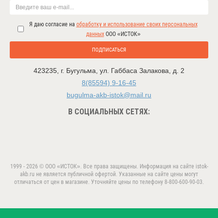
Я даю согласие на
обработку и использование своих персональных
данных
ООО «ИСТОК»
ПОДПИСАТЬСЯ
423235
,
г. Бугульма
,
ул. Габбаса Залакова, д. 2
8(85594) 9-16-45
bugulma-akb-istok@mail.ru
В СОЦИАЛЬНЫХ СЕТЯХ:
1999 - 2026 © ООО «ИСТОК». Все права защищены. Информация на сайте istok-
akb.ru не является публичной офертой. Указанные на сайте цены могут
отличаться от цен в магазине. Уточняйте цены по телефону 8-800-600-90-03.
Данный веб-сайт использует cookie-файлы в целях
предоставления вам лучшего пользовательского опыта.
ПРИНЯТЬ
Продолжая использовать данный сайт, вы соглашаетесь с