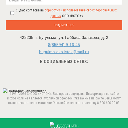
Я даю согласие на
обработку и использование своих персональных
данных
ООО «ИСТОК»
ПОДПИСАТЬСЯ
423235
,
г. Бугульма
,
ул. Габбаса Залакова, д. 2
8(85594) 9-16-45
bugulma-akb-istok@mail.ru
В СОЦИАЛЬНЫХ СЕТЯХ:
1999 - 2026 © ООО «ИСТОК». Все права защищены. Информация на сайте
istok-akb.ru не является публичной офертой. Указанные на сайте цены могут
отличаться от цен в магазине. Уточняйте цены по телефону 8-800-600-90-03.
Данный веб-сайт использует cookie-файлы в целях
предоставления вам лучшего пользовательского опыта.
ПРИНЯТЬ
Продолжая использовать данный сайт, вы соглашаетесь с
ПОЗВОНИТЬ
использованием нами
cookie-файлов
.