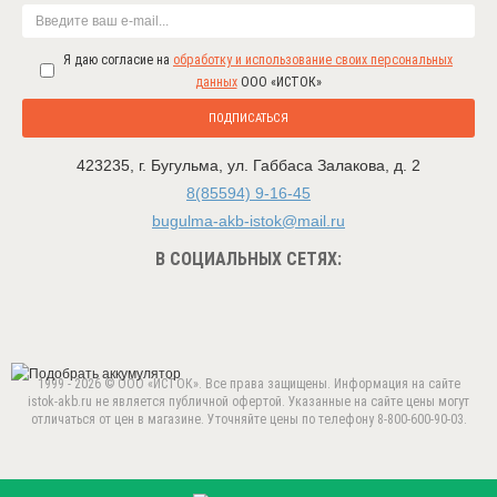
Я даю согласие на
обработку и использование своих персональных
данных
ООО «ИСТОК»
ПОДПИСАТЬСЯ
423235
,
г. Бугульма
,
ул. Габбаса Залакова, д. 2
8(85594) 9-16-45
bugulma-akb-istok@mail.ru
В СОЦИАЛЬНЫХ СЕТЯХ:
1999 - 2026 © ООО «ИСТОК». Все права защищены. Информация на сайте
istok-akb.ru не является публичной офертой. Указанные на сайте цены могут
отличаться от цен в магазине. Уточняйте цены по телефону 8-800-600-90-03.
Данный веб-сайт использует cookie-файлы в целях
предоставления вам лучшего пользовательского опыта.
ПРИНЯТЬ