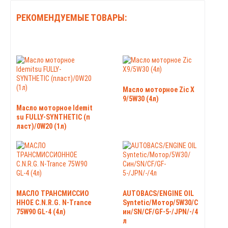
РЕКОМЕНДУЕМЫЕ ТОВАРЫ:
Масло моторное Zic X
9/5W30 (4л)
Масло моторное Idemit
su FULLY-SYNTHETIC (п
ласт)/0W20 (1л)
МАСЛО ТРАНСМИССИО
AUTOBACS/ENGINE OIL
ННОЕ C.N.R.G. N-Trance
Syntetic/Мотор/5W30/С
75W90 GL-4 (4л)
ин/SN/CF/GF-5-/JPN/-/4
л