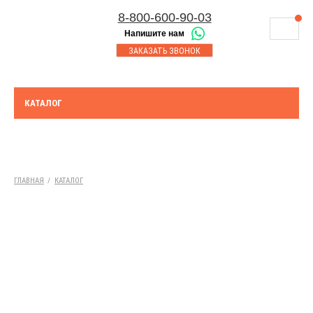
8-800-600-90-03
Напишите нам
8-843-230-17-45
МАГАЗИНЫ
ЗАКАЗАТЬ ЗВОНОК
Корзина
Казань
СЕРВИСНЫЙ ЦЕНТР
8-8552-92-00-75
Набережные Челны
ДОСТАВКА
8-917-227-43-39
КАТАЛОГ
Азнакаево
ОПЛАТА
Выберите город:
УТИЛИЗАЦИЯ АКБ
Бугульма
ТЯГОВЫЕ И СТАЦИОНАРНЫЕ АКБ
ГЛАВНАЯ
/
КАТАЛОГ
ЮРИДИЧЕСКИМ ЛИЦАМ
КОНТАКТЫ
АКЦИИ